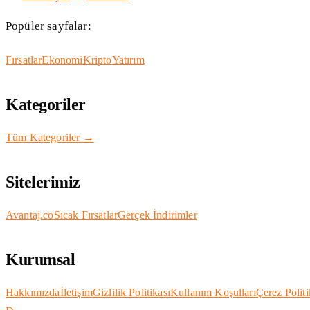
Popüler sayfalar:
Fırsatlar
Ekonomi
Kripto
Yatırım
Kategoriler
Tüm Kategoriler →
Sitelerimiz
Avantaj.co
Sıcak Fırsatlar
Gerçek İndirimler
Kurumsal
Hakkımızda
İletişim
Gizlilik Politikası
Kullanım Koşulları
Çerez Politi