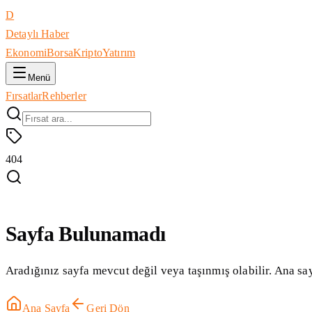
D
Detaylı Haber
Ekonomi
Borsa
Kripto
Yatırım
Menü
Fırsatlar
Rehberler
404
Sayfa Bulunamadı
Aradığınız sayfa mevcut değil veya taşınmış olabilir. Ana say
Ana Sayfa
Geri Dön