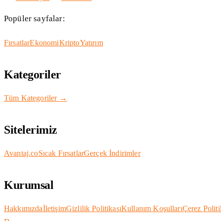
Popüler sayfalar:
Fırsatlar
Ekonomi
Kripto
Yatırım
Kategoriler
Tüm Kategoriler →
Sitelerimiz
Avantaj.co
Sıcak Fırsatlar
Gerçek İndirimler
Kurumsal
Hakkımızda
İletişim
Gizlilik Politikası
Kullanım Koşulları
Çerez Politi