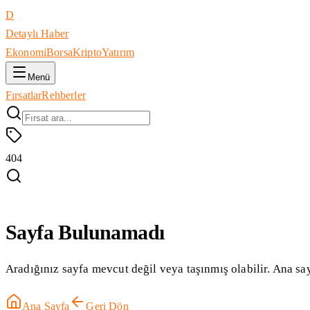
D
Detaylı Haber
Ekonomi
Borsa
Kripto
Yatırım
Menü
Fırsatlar
Rehberler
404
Sayfa Bulunamadı
Aradığınız sayfa mevcut değil veya taşınmış olabilir. Ana say
Ana Sayfa
Geri Dön