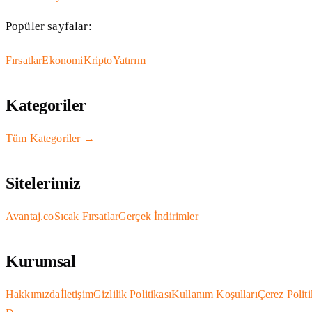
Popüler sayfalar:
Fırsatlar
Ekonomi
Kripto
Yatırım
Kategoriler
Tüm Kategoriler →
Sitelerimiz
Avantaj.co
Sıcak Fırsatlar
Gerçek İndirimler
Kurumsal
Hakkımızda
İletişim
Gizlilik Politikası
Kullanım Koşulları
Çerez Politi