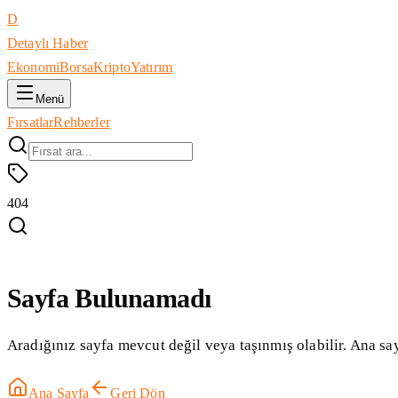
D
Detaylı Haber
Ekonomi
Borsa
Kripto
Yatırım
Menü
Fırsatlar
Rehberler
404
Sayfa Bulunamadı
Aradığınız sayfa mevcut değil veya taşınmış olabilir. Ana say
Ana Sayfa
Geri Dön