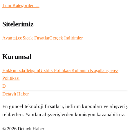
Tüm Kategoriler →
Sitelerimiz
Avantaj.co
Sıcak Fırsatlar
Gerçek İndirimler
Kurumsal
Hakkımızda
İletişim
Gizlilik Politikası
Kullanım Koşulları
Çerez
Politikası
D
Detaylı Haber
En güncel teknoloji fırsatları, indirim kuponları ve alışveriş
rehberleri. Yapılan alışverişlerden komisyon kazanabiliriz.
©
2026
Detaylı Haber
.