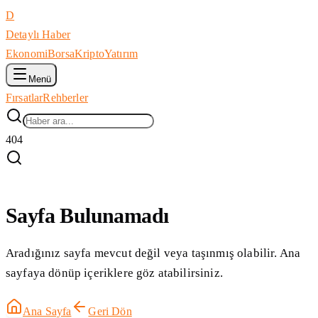
D
Detaylı Haber
Ekonomi
Borsa
Kripto
Yatırım
Menü
Fırsatlar
Rehberler
404
Sayfa Bulunamadı
Aradığınız sayfa mevcut değil veya taşınmış olabilir. Ana
sayfaya dönüp içeriklere göz atabilirsiniz.
Ana Sayfa
Geri Dön