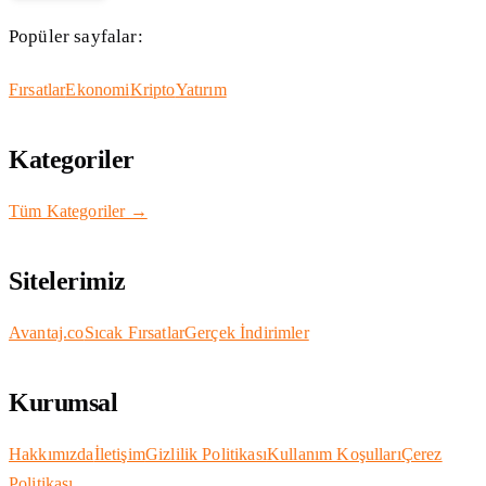
Popüler sayfalar:
Fırsatlar
Ekonomi
Kripto
Yatırım
Kategoriler
Tüm Kategoriler →
Sitelerimiz
Avantaj.co
Sıcak Fırsatlar
Gerçek İndirimler
Kurumsal
Hakkımızda
İletişim
Gizlilik Politikası
Kullanım Koşulları
Çerez
Politikası