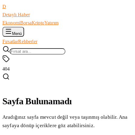
D
Detaylı Haber
Ekonomi
Borsa
Kripto
Yatırım
Menü
Fırsatlar
Rehberler
404
Sayfa Bulunamadı
Aradığınız sayfa mevcut değil veya taşınmış olabilir. Ana
sayfaya dönüp içeriklere göz atabilirsiniz.