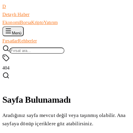
D
Detaylı Haber
Ekonomi
Borsa
Kripto
Yatırım
Menü
Fırsatlar
Rehberler
404
Sayfa Bulunamadı
Aradığınız sayfa mevcut değil veya taşınmış olabilir. Ana
sayfaya dönüp içeriklere göz atabilirsiniz.