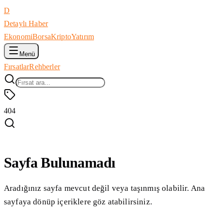
D
Detaylı Haber
Ekonomi
Borsa
Kripto
Yatırım
Menü
Fırsatlar
Rehberler
404
Sayfa Bulunamadı
Aradığınız sayfa mevcut değil veya taşınmış olabilir. Ana
sayfaya dönüp içeriklere göz atabilirsiniz.