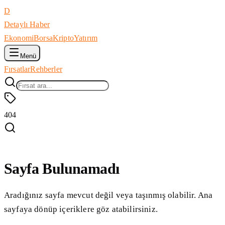
D
Detaylı Haber
Ekonomi
Borsa
Kripto
Yatırım
Menü
Fırsatlar
Rehberler
404
Sayfa Bulunamadı
Aradığınız sayfa mevcut değil veya taşınmış olabilir. Ana
sayfaya dönüp içeriklere göz atabilirsiniz.