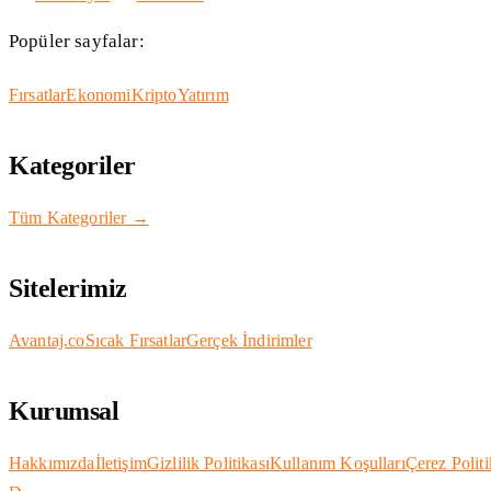
Popüler sayfalar:
Fırsatlar
Ekonomi
Kripto
Yatırım
Kategoriler
Tüm Kategoriler →
Sitelerimiz
Avantaj.co
Sıcak Fırsatlar
Gerçek İndirimler
Kurumsal
Hakkımızda
İletişim
Gizlilik Politikası
Kullanım Koşulları
Çerez Politi