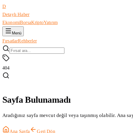
D
Detaylı Haber
Ekonomi
Borsa
Kripto
Yatırım
Menü
Fırsatlar
Rehberler
404
Sayfa Bulunamadı
Aradığınız sayfa mevcut değil veya taşınmış olabilir. Ana say
Ana Sayfa
Geri Dön