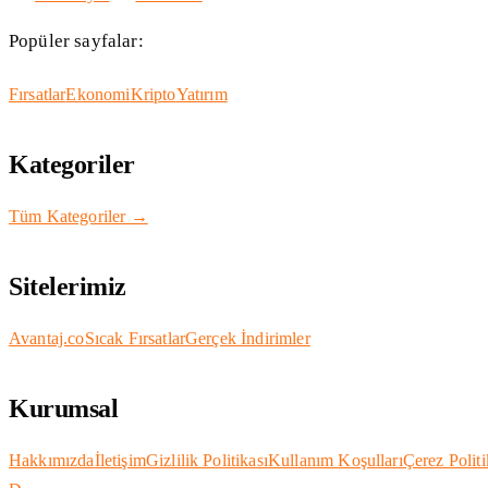
Popüler sayfalar:
Fırsatlar
Ekonomi
Kripto
Yatırım
Kategoriler
Tüm Kategoriler →
Sitelerimiz
Avantaj.co
Sıcak Fırsatlar
Gerçek İndirimler
Kurumsal
Hakkımızda
İletişim
Gizlilik Politikası
Kullanım Koşulları
Çerez Politi