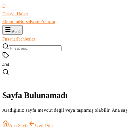
D
Detaylı Haber
Ekonomi
Borsa
Kripto
Yatırım
Menü
Fırsatlar
Rehberler
404
Sayfa Bulunamadı
Aradığınız sayfa mevcut değil veya taşınmış olabilir. Ana say
Ana Sayfa
Geri Dön