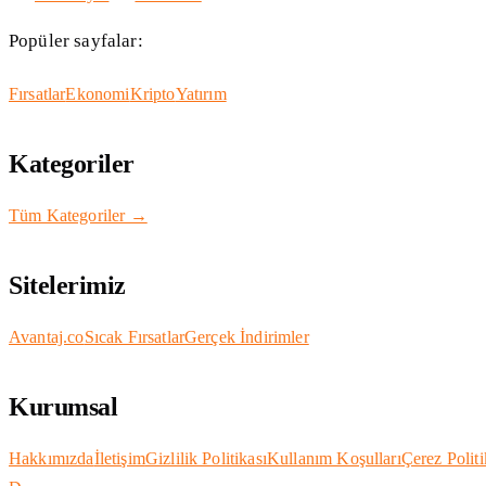
Popüler sayfalar:
Fırsatlar
Ekonomi
Kripto
Yatırım
Kategoriler
Tüm Kategoriler →
Sitelerimiz
Avantaj.co
Sıcak Fırsatlar
Gerçek İndirimler
Kurumsal
Hakkımızda
İletişim
Gizlilik Politikası
Kullanım Koşulları
Çerez Politi