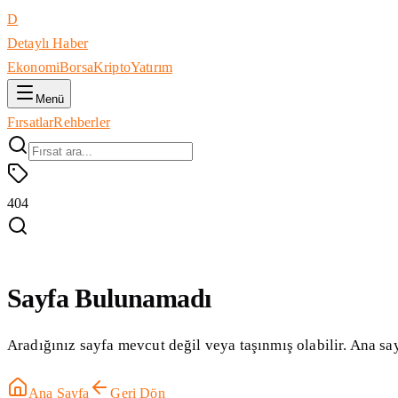
D
Detaylı Haber
Ekonomi
Borsa
Kripto
Yatırım
Menü
Fırsatlar
Rehberler
404
Sayfa Bulunamadı
Aradığınız sayfa mevcut değil veya taşınmış olabilir. Ana say
Ana Sayfa
Geri Dön