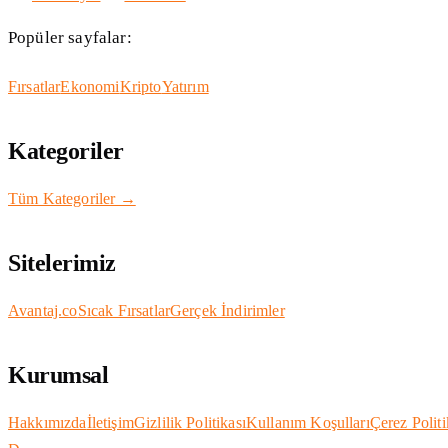
Popüler sayfalar:
Fırsatlar
Ekonomi
Kripto
Yatırım
Kategoriler
Tüm Kategoriler →
Sitelerimiz
Avantaj.co
Sıcak Fırsatlar
Gerçek İndirimler
Kurumsal
Hakkımızda
İletişim
Gizlilik Politikası
Kullanım Koşulları
Çerez Politi