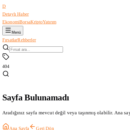
D
Detaylı Haber
Ekonomi
Borsa
Kripto
Yatırım
Menü
Fırsatlar
Rehberler
404
Sayfa Bulunamadı
Aradığınız sayfa mevcut değil veya taşınmış olabilir. Ana say
Ana Sayfa
Geri Dön