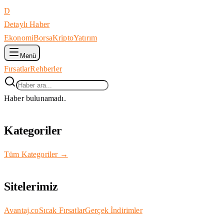
D
Detaylı Haber
Ekonomi
Borsa
Kripto
Yatırım
Menü
Fırsatlar
Rehberler
Haber bulunamadı.
Kategoriler
Tüm Kategoriler →
Sitelerimiz
Avantaj.co
Sıcak Fırsatlar
Gerçek İndirimler