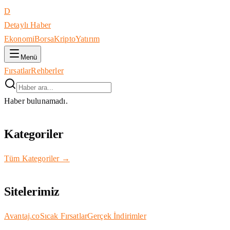
D
Detaylı Haber
Ekonomi
Borsa
Kripto
Yatırım
Menü
Fırsatlar
Rehberler
Haber bulunamadı.
Kategoriler
Tüm Kategoriler →
Sitelerimiz
Avantaj.co
Sıcak Fırsatlar
Gerçek İndirimler