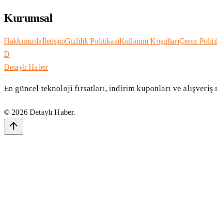
Kurumsal
Hakkımızda
İletişim
Gizlilik Politikası
Kullanım Koşulları
Çerez Politi
D
Detaylı Haber
En güncel teknoloji fırsatları, indirim kuponları ve alışveriş
©
2026
Detaylı Haber
.